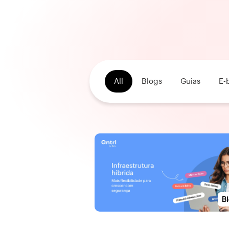
All
Blogs
Guias
E-
HOME
CATEGORY: TI
B