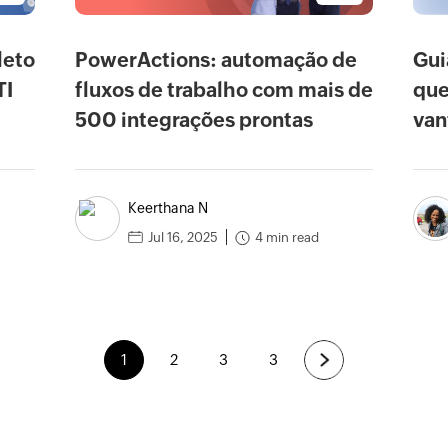
Gui
leto
PowerActions: automação de
que
TI
fluxos de trabalho com mais de
van
500 integrações prontas
Keerthana N
4 min read
Jul 16, 2025
1
2
3
3