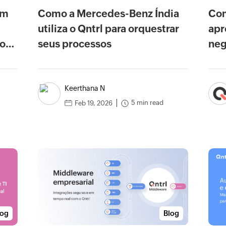
em
Como a Mercedes-Benz Índia
Com
utiliza o Qntrl para orquestrar
apr
 com
seus processos
neg
Keerthana N
5 min read
Feb 19, 2026
log
Blog