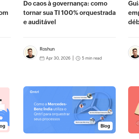
Do caos à governança: como
Gui
com
tornar sua TI 100% orquestrada
emp
e auditável
déb
leg
Roshun
5 min read
Apr 30, 2026
log
Blog