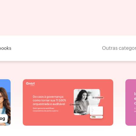
Outras categor
books
log